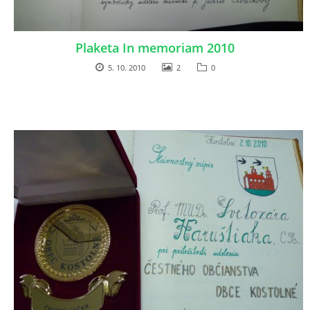
FOTOALBUM
Plaketa In memoriam 2010
5. 10. 2010
2
0
Obec Kostolné
Kostolné č.1
916 13 Kostolné
032/779 02 40
© 2026 eStránky.sk
|
Aktualizované 23. 1. 2025