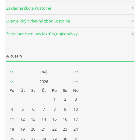
Základná škola Kostolné
Evanjelický cirkevný zbor Kostolné
Zverejnené zmluvy,faktúry,objednávky
ARCHÍV
<<
máj
>>
<<
2026
>>
Po
Út
St
Čt
Pá
So
Ne
1
2
3
4
5
6
7
8
9
10
11
12
13
14
15
16
17
18
19
20
21
22
23
24
25
26
27
28
29
30
31