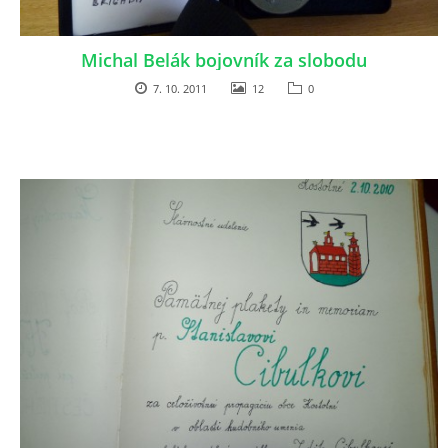
FIRMY A SLUŽBY
Michal Belák bojovník za slobodu
7. 10. 2011
12
0
ŽIVOT V OBCI
SMÚTOČNÉ OZNÁMENIA
KULTÚRA A SPOLOČENSKÉ DIANIE
ZAUJÍMAVOSTI
SPOMIENKA NA OSOBNOSTI OBCE
ŽIVOTNÉ PROSTREDIE