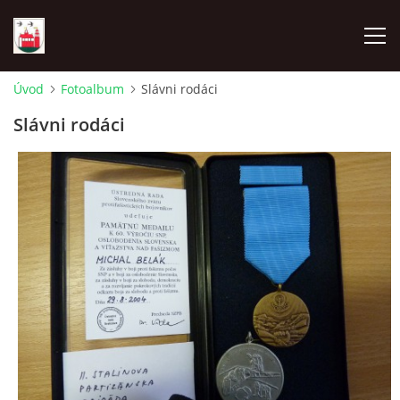
Úvod
Fotoalbum
Slávni rodáci
ÚVOD
Slávni rodáci
NAŠA OBEC
OBECNÝ ÚRAD
MATRIČNÝ ÚRAD KOSTOLNÉ
MATERSKÁ ŠKOLA KOSTOLNÉ
ZÁKLADNÁ ŠKOLA KOSTOLNÉ