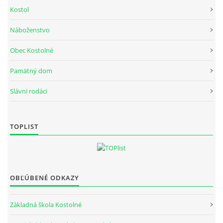
Kostol
FOTOALBUM
Náboženstvo
Obec Kostolné
Pamätný dom
Obec Kostolné
Slávni rodáci
Kostolné č.1
916 13 Kostolné
032/779 02 40
TOPLIST
© 2026 eStránky.sk
|
Aktualizované 23. 1. 2025
OBĽÚBENÉ ODKAZY
Základná škola Kostolné