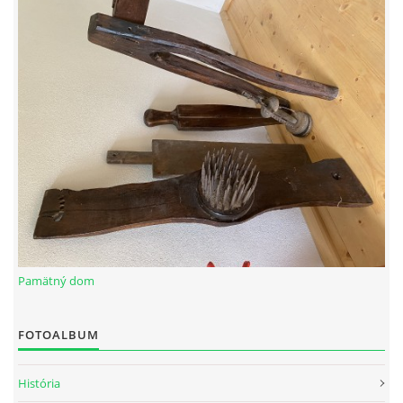
FIRMY A SLUŽBY
ŽIVOT V OBCI
SMÚTOČNÉ OZNÁMENIA
KULTÚRA A SPOLOČENSKÉ DIANIE
ZAUJÍMAVOSTI
Pamätný dom
SPOMIENKA NA OSOBNOSTI OBCE
FOTOALBUM
História
ŽIVOTNÉ PROSTREDIE