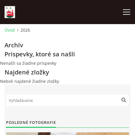
Úvod
2026
ÚVOD
Archív
Prispevky, ktoré sa našli
NAŠA OBEC
Nenašli sa žiadne príspevky
Najdené zložky
OBECNÝ ÚRAD
Neboli najdené žiadne zložky
MATRIČNÝ ÚRAD KOSTOLNÉ
MATERSKÁ ŠKOLA KOSTOLNÉ
POSLEDNÉ FOTOGRAFIE
ZÁKLADNÁ ŠKOLA KOSTOLNÉ