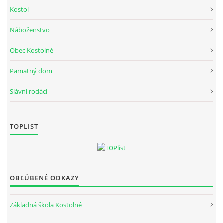
Kostol
FOTOALBUM
Náboženstvo
Obec Kostolné
Pamätný dom
Obec Kostolné
Slávni rodáci
Kostolné č.1
916 13 Kostolné
032/779 02 40
TOPLIST
© 2026 eStránky.sk
|
Aktualizované 23. 1. 2025
OBĽÚBENÉ ODKAZY
Základná škola Kostolné