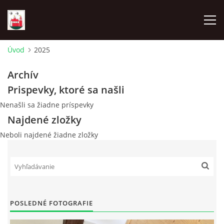
Úvod
2025
ÚVOD
Archív
Prispevky, ktoré sa našli
NAŠA OBEC
Nenašli sa žiadne príspevky
Najdené zložky
OBECNÝ ÚRAD
Neboli najdené žiadne zložky
MATRIČNÝ ÚRAD KOSTOLNÉ
MATERSKÁ ŠKOLA KOSTOLNÉ
POSLEDNÉ FOTOGRAFIE
ZÁKLADNÁ ŠKOLA KOSTOLNÉ