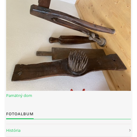
FIRMY A SLUŽBY
ŽIVOT V OBCI
SMÚTOČNÉ OZNÁMENIA
KULTÚRA A SPOLOČENSKÉ DIANIE
ZAUJÍMAVOSTI
Pamätný dom
SPOMIENKA NA OSOBNOSTI OBCE
FOTOALBUM
História
ŽIVOTNÉ PROSTREDIE